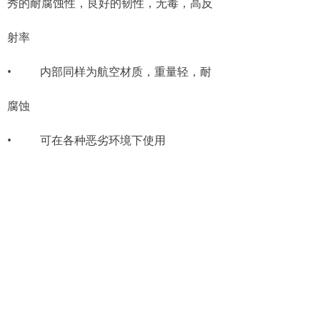
秀的耐腐蚀性，良好的韧性，无毒，高反
射率
• 内部同样为航空材质，重量轻，耐
腐蚀
• 可在各种恶劣环境下使用
• 维护、保养简单，公司提供专业人
员进行检验
• 全球最好的离心制动下降器，实现
0.9M/秒平顺的缓降作业