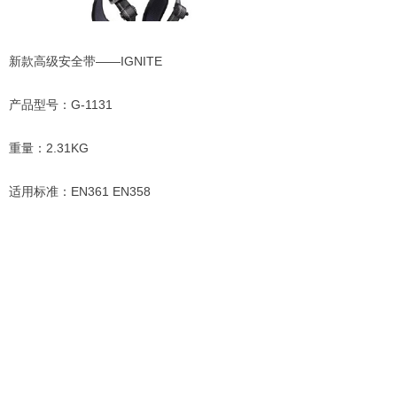
新款高级安全带——IGNITE
产品型号：G-1131
重量：2.31KG
适用标准：EN361 EN358
使用环境：维修、电力安装、工厂等
前一个：
无
ꄴ
后一个：
SKYLINE水平生命线
ꄲ